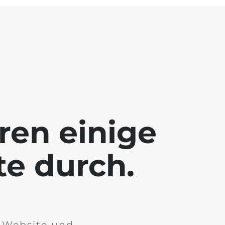
ren einige
te durch.
r Website und